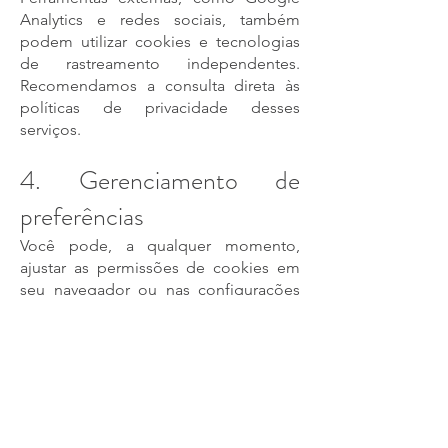
Analytics e redes sociais, também
podem utilizar cookies e tecnologias
de rastreamento independentes.
Recomendamos a consulta direta às
políticas de privacidade desses
serviços.
4. Gerenciamento de
preferências
Você pode, a qualquer momento,
ajustar as permissões de cookies em
seu navegador ou nas configurações
de consentimento do site. Ressaltamos
que a desativação de alguns cookies
pode afetar a funcionalidade e a
experiência de navegação.
5. Transparência e